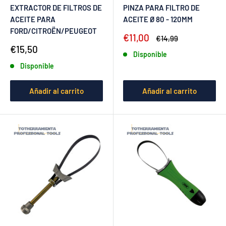
EXTRACTOR DE FILTROS DE
PINZA PARA FILTRO DE
ACEITE PARA
ACEITE Ø 80 - 120MM
FORD/CITROËN/PEUGEOT
Precio
€11,00
Precio
€14,99
de
habitual
Precio
€15,50
Disponible
venta
de
Disponible
venta
Añadir al carrito
Añadir al carrito