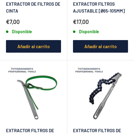
EXTRACTOR DE FILTROS DE
EXTRACTOR FILTROS
CINTA
AJUSTABLE [Ø65-105MM]
Precio
Precio
€7,00
€17,00
de
de
Disponible
Disponible
venta
venta
Añadir al carrito
Añadir al carrito
EXTRACTOR FILTROS DE
EXTRACTOR FILTROS DE