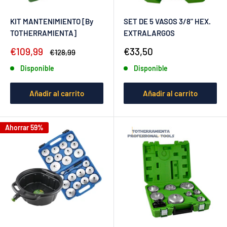
KIT MANTENIMIENTO [By
SET DE 5 VASOS 3/8" HEX.
TOTHERRAMIENTA]
EXTRALARGOS
Precio
Precio
€109,99
€33,50
Precio
€128,99
de
habitual
de
Disponible
Disponible
venta
venta
Añadir al carrito
Añadir al carrito
Ahorrar 59%