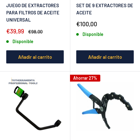
JUEGO DE EXTRACTORES
SET DE 9 EXTRACTORES DE
PARA FILTROS DE ACEITE
ACEITE
UNIVERSAL
Precio
€100,00
de
Precio
€39,99
Precio
€98,00
Disponible
venta
de
habitual
Disponible
venta
Añadir al carrito
Añadir al carrito
Ahorrar 27%