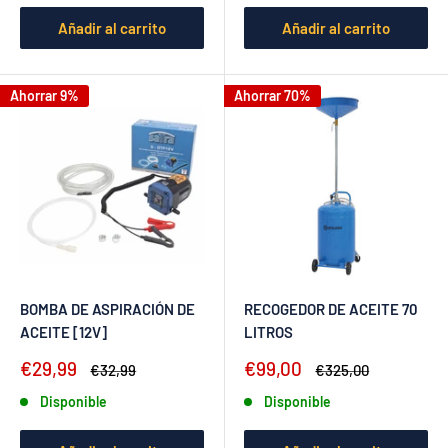
Añadir al carrito
Añadir al carrito
Ahorrar 9%
Ahorrar 70%
BOMBA DE ASPIRACIÓN DE
RECOGEDOR DE ACEITE 70
ACEITE [12V]
LITROS
Precio
Precio
€29,99
€99,00
Precio
Precio
€32,99
€325,00
de
habitual
de
habitual
Disponible
Disponible
venta
venta