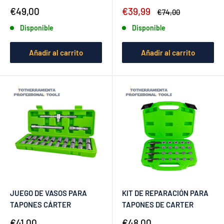
Precio
Precio
€49,00
€39,99
Precio
€74,00
de
de
habitual
Disponible
Disponible
venta
venta
Añadir al carrito
Añadir al carrito
JUEGO DE VASOS PARA
KIT DE REPARACIÓN PARA
TAPONES CÁRTER
TAPONES DE CARTER
Precio
Precio
€41,00
€48,00