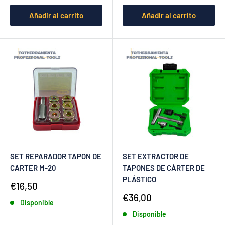
Añadir al carrito
Añadir al carrito
SET REPARADOR TAPON DE
SET EXTRACTOR DE
CARTER M-20
TAPONES DE CÁRTER DE
PLÁSTICO
Precio
€16,50
de
Precio
€36,00
Disponible
venta
de
Disponible
venta