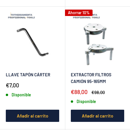
Ahorrar 10%
LLAVE TAPÓN CÁRTER
EXTRACTOR FILTROS
CAMIÓN 95-165MM
Precio
€7,00
de
Precio
€88,00
Precio
€98,00
Disponible
venta
de
habitual
Disponible
venta
Añadir al carrito
Añadir al carrito