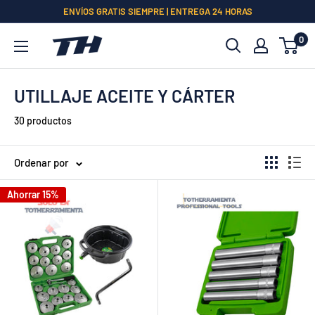
Ir
ENVÍOS GRATIS SIEMPRE | ENTREGA 24 HORAS
directamente
0
al
contenido
UTILLAJE ACEITE Y CÁRTER
30 productos
Ordenar por
Ahorrar 15%