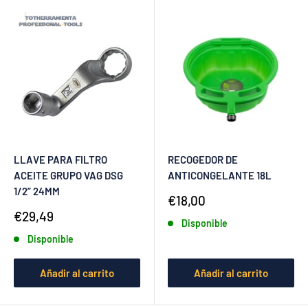
LLAVE PARA FILTRO
RECOGEDOR DE
ACEITE GRUPO VAG DSG
ANTICONGELANTE 18L
1/2” 24MM
Precio
€18,00
de
Precio
€29,49
Disponible
venta
de
Disponible
venta
Añadir al carrito
Añadir al carrito