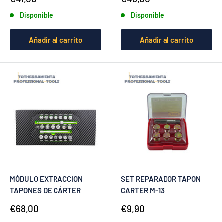
de
de
Disponible
Disponible
venta
venta
Añadir al carrito
Añadir al carrito
MÓDULO EXTRACCION
SET REPARADOR TAPON
TAPONES DE CÁRTER
CARTER M-13
Precio
Precio
€68,00
€9,90
de
de