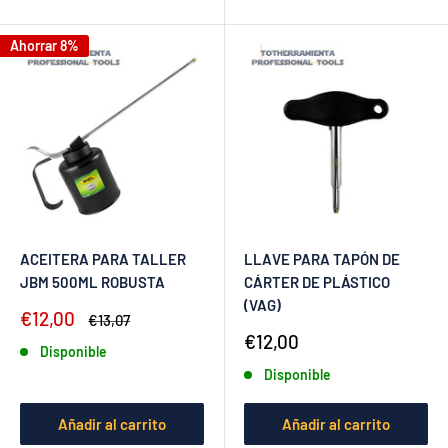
Ahorrar 8%
ACEITERA PARA TALLER
LLAVE PARA TAPÓN DE
JBM 500ML ROBUSTA
CÁRTER DE PLÁSTICO
(VAG)
Precio
€12,00
Precio
€13,07
de
habitual
Precio
€12,00
Disponible
venta
de
Disponible
venta
Añadir al carrito
Añadir al carrito