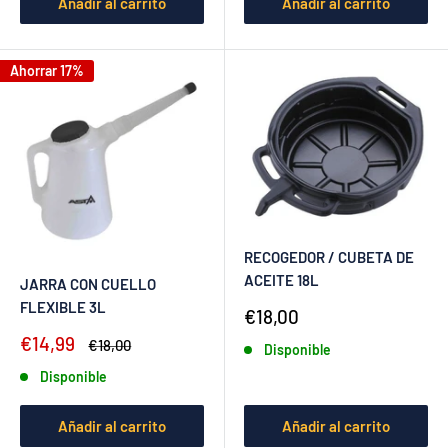
Añadir al carrito
Añadir al carrito
Ahorrar 17%
RECOGEDOR / CUBETA DE
ACEITE 18L
JARRA CON CUELLO
FLEXIBLE 3L
Precio
€18,00
de
Precio
€14,99
Precio
€18,00
Disponible
venta
de
habitual
Disponible
venta
Añadir al carrito
Añadir al carrito