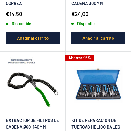
CORREA
CADENA 300MM
Precio
Precio
€14,50
€24,00
de
de
Disponible
Disponible
venta
venta
Añadir al carrito
Añadir al carrito
Ahorrar 46%
EXTRACTOR DE FILTROS DE
KIT DE REPARACIÓN DE
CADENA Ø60-140MM
TUERCAS HELICOIDALES