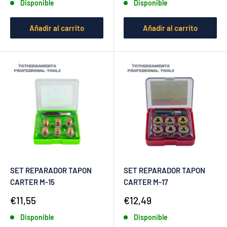
Disponible
Disponible
venta
venta
Añadir al carrito
Añadir al carrito
SET REPARADOR TAPON
SET REPARADOR TAPON
CARTER M-15
CARTER M-17
Precio
Precio
€11,55
€12,49
de
de
Disponible
Disponible
venta
venta