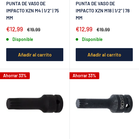
PUNTA DE VASO DE
PUNTA DE VASO DE
IMPACTO XZN M4 | 1/2" | 75
IMPACTO XZN M18 | 1/2" | 78
MM
MM
Precio
Precio
€12,99
€12,99
Precio
Precio
€19,99
€19,99
de
habitual
de
habitual
Disponible
Disponible
venta
venta
Añadir al carrito
Añadir al carrito
Ahorrar 33%
Ahorrar 33%