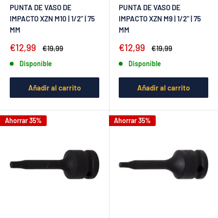
PUNTA DE VASO DE
PUNTA DE VASO DE
IMPACTO XZN M10 | 1/2" | 75
IMPACTO XZN M9 | 1/2" | 75
MM
MM
Precio
Precio
€12,99
€12,99
Precio
Precio
€19,99
€19,99
de
habitual
de
habitual
Disponible
Disponible
venta
venta
Añadir al carrito
Añadir al carrito
Ahorrar 35%
Ahorrar 35%