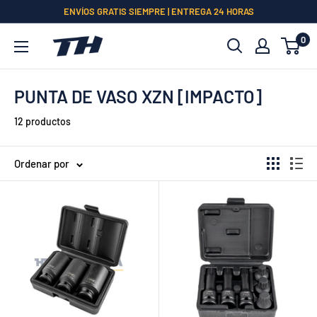
Ir
ENVÍOS GRATIS SIEMPRE | ENTREGA 24 HORAS
directamente
0
al
contenido
PUNTA DE VASO XZN [IMPACTO]
12 productos
Ordenar por