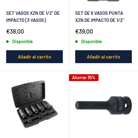
SET VASOS XZN DE 1/2" DE
SET DE 6 VASOS PUNTA
IMPACTO [3 VASOS]
XZN DE IMPACTO DE 1/2"
Precio
Precio
€38,00
€39,00
de
de
Disponible
Disponible
venta
venta
Añadir al carrito
Añadir al carrito
Ahorrar 35%