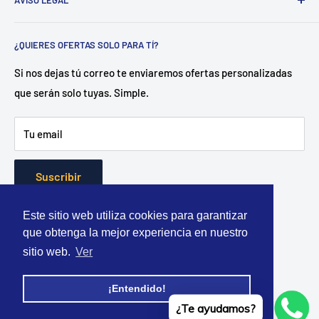
AVISO LEGAL
Sant Esteve Sesrovires
. 📍
.
Dedicado a la distribución de
herramienta y equipamiento tanto para profesionales del
Aviso legal
sector como para particulares.
¿QUIERES OFERTAS SOLO PARA TÍ?
Política de envío
¿Como?
Disponemos de un almacén central en Castellón
Política de privacidad
Si nos dejas tú correo te enviaremos ofertas personalizadas
con más de 500 referencias en stock. Gracias a ello
que serán solo tuyas. Simple.
Política de reembolso
garantizamos entregas en 24 horas.
Términos del servicio
Tu email
"La forma más rapida y economica de equiparte." -
Totherramienta.com
Suscribir
Este sitio web utiliza cookies para garantizar
que obtenga la mejor experiencia en nuestro
Aceptamos
sitio web.
Ver
¡Entendido!
¿Te ayudamos?
© 2026 TOTHERRAMIENTA