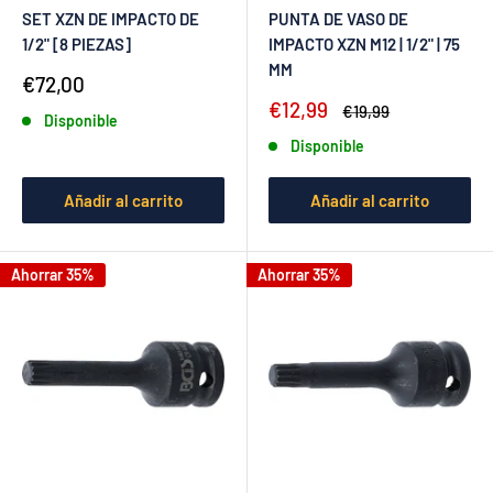
SET XZN DE IMPACTO DE
PUNTA DE VASO DE
1/2" [8 PIEZAS]
IMPACTO XZN M12 | 1/2" | 75
MM
Precio
€72,00
de
Precio
€12,99
Precio
€19,99
Disponible
venta
de
habitual
Disponible
venta
Añadir al carrito
Añadir al carrito
Ahorrar 35%
Ahorrar 35%