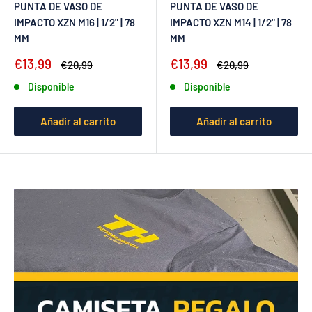
PUNTA DE VASO DE
PUNTA DE VASO DE
IMPACTO XZN M16 | 1/2" | 78
IMPACTO XZN M14 | 1/2" | 78
MM
MM
Precio
Precio
€13,99
€13,99
Precio
Precio
€20,99
€20,99
de
habitual
de
habitual
Disponible
Disponible
venta
venta
Añadir al carrito
Añadir al carrito