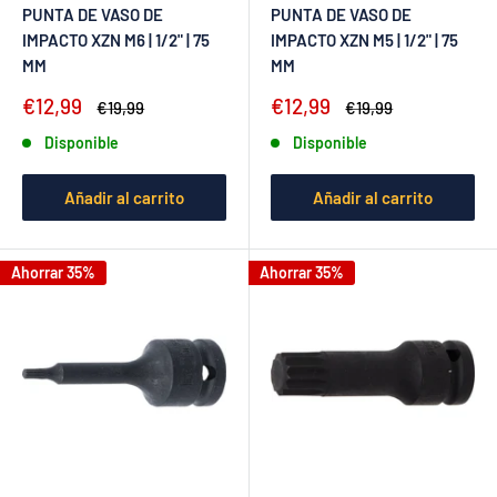
PUNTA DE VASO DE
PUNTA DE VASO DE
IMPACTO XZN M6 | 1/2" | 75
IMPACTO XZN M5 | 1/2" | 75
MM
MM
Precio
Precio
€12,99
€12,99
Precio
Precio
€19,99
€19,99
de
habitual
de
habitual
Disponible
Disponible
venta
venta
Añadir al carrito
Añadir al carrito
Ahorrar 35%
Ahorrar 35%