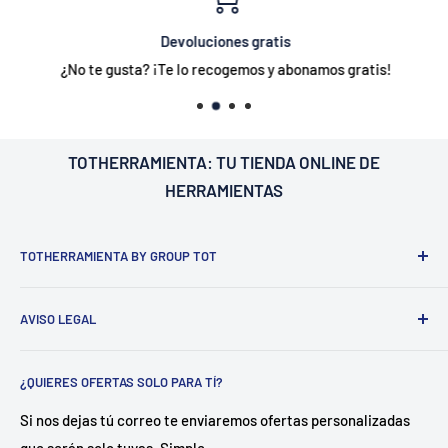
Devoluciones gratis
¿No te gusta? ¡Te lo recogemos y abonamos gratis!
TOTHERRAMIENTA: TU
TIENDA ONLINE DE
HERRAMIENTAS
TOTHERRAMIENTA BY GROUP TOT
¿Nosotros?
Estamos ubicados en Barcelona
C/Galileu n15 -
AVISO LEGAL
Sant Esteve Sesrovires
. 📍
.
Dedicado a la distribución de
herramienta y equipamiento tanto para profesionales del
Aviso legal
sector como para particulares.
¿QUIERES OFERTAS SOLO PARA TÍ?
Política de envío
¿Como?
Disponemos de un almacén central en Castellón
Política de privacidad
Si nos dejas tú correo te enviaremos ofertas personalizadas
con más de 500 referencias en stock. Gracias a ello