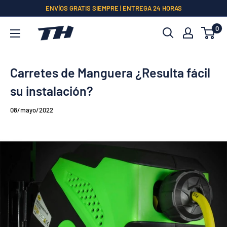
Ir
ENVÍOS GRATIS SIEMPRE | ENTREGA 24 HORAS
directamente
0
al
contenido
Carretes de Manguera ¿Resulta fácil
su instalación?
08/mayo/2022