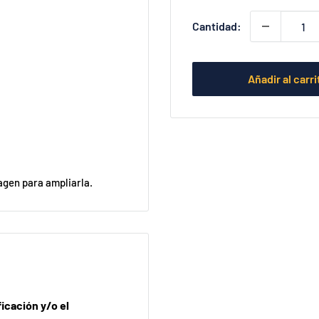
Cantidad:
Añadir al carri
agen para ampliarla.
ficación y/o el