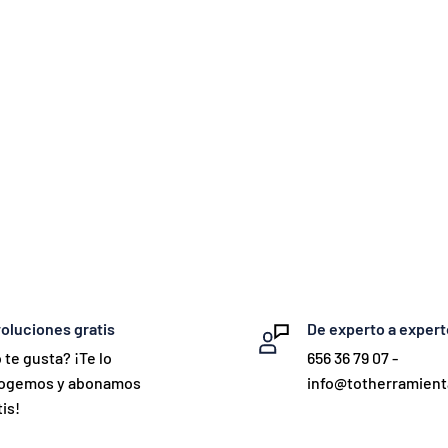
oluciones gratis
De experto a expert
 te gusta? ¡Te lo
656 36 79 07 -
ogemos y abonamos
info@totherramien
is!