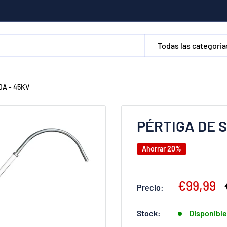
Todas las categoria
A - 45KV
PÉRTIGA DE 
Ahorrar 20%
Precio
€99,99
Precio:
de
venta
Stock:
Disponibl