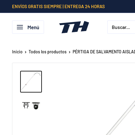
Ir
ENVÍOS GRATIS SIEMPRE | ENTREGA 24 HORAS
directamente
al
Menú
contenido
Inicio
Todos los productos
PÉRTIGA DE SALVAMENTO AISLAD