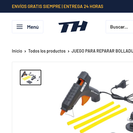
Ir
ENVÍOS GRATIS SIEMPRE | ENTREGA 24 HORAS
directamente
al
Menú
contenido
Inicio
Todos los productos
JUEGO PARA REPARAR BOLLAD