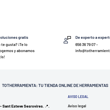
oluciones gratis
De experto a expert
 te gusta? ¡Te lo
656 36 79 07 -
ogemos y abonamos
info@totherramien
is!
TOTHERRAMIENTA: TU
TIENDA ONLINE DE HERRAMIENTAS
AVISO LEGAL
Aviso legal
 - Sant Esteve Sesrovires
. 📍
.