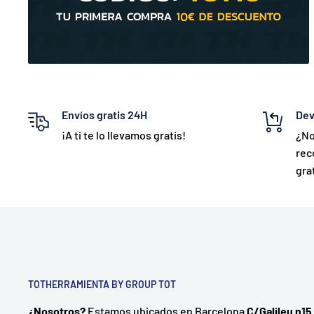
Envíos gratis 24H
Dev
¡A ti te lo llevamos gratis!
¿No
rec
grat
TOTHERRAMIENTA BY GROUP TOT
¿Nosotros?
Estamos ubicados en Barcelona
C/Galileu n15