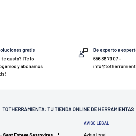
oluciones gratis
De experto a expert
 te gusta? ¡Te lo
656 36 79 07 -
ogemos y abonamos
info@totherramien
is!
TOTHERRAMIENTA: TU
TIENDA ONLINE DE HERRAMIENTAS
AVISO LEGAL
Aviso legal
 - Sant Esteve Sesrovires
. 📍
.