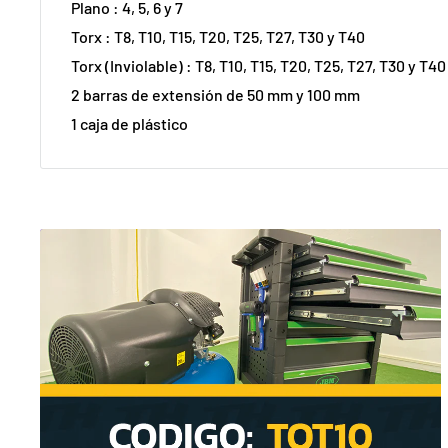
Plano : 4, 5, 6 y 7
Torx : T8, T10, T15, T20, T25, T27, T30 y T40
Torx (Inviolable) : T8, T10, T15, T20, T25, T27, T30 y T40
2 barras de extensión de 50 mm y 100 mm
1 caja de plástico