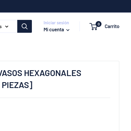
Iniciar sesión
0
Carrito
s
Mi cuenta
 VASOS HEXAGONALES
 PIEZAS]
e