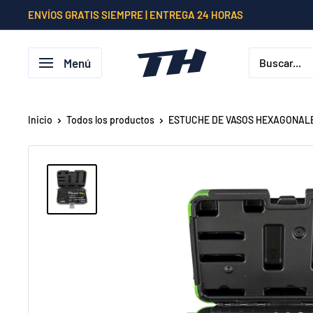
Ir
ENVÍOS GRATIS SIEMPRE | ENTREGA 24 HORAS
directamente
al
Menú
contenido
Inicio
Todos los productos
ESTUCHE DE VASOS HEXAGONALE