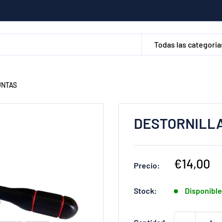
Todas las categoria
UNTAS
DESTORNILLA
Precio
€14,00
Precio:
de
venta
Stock:
Disponibl