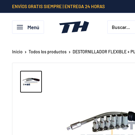
Ir
ENVÍOS GRATIS SIEMPRE | ENTREGA 24 HORAS
directamente
al
Menú
contenido
Inicio
Todos los productos
DESTORNILLADOR FLEXIBLE + P