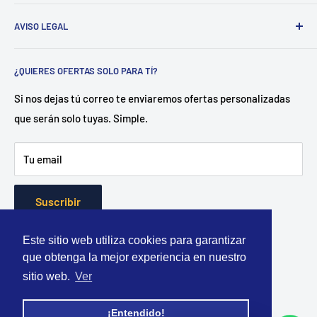
¿Nosotros?
Estamos ubicados en Barcelona
C/Galileu n15 -
AVISO LEGAL
Sant Esteve Sesrovires
. 📍
.
Dedicado a la distribución de
herramienta y equipamiento tanto para profesionales del
Aviso legal
sector como para particulares.
¿QUIERES OFERTAS SOLO PARA TÍ?
Política de envío
¿Como?
Disponemos de un almacén central en Castellón
Política de privacidad
Si nos dejas tú correo te enviaremos ofertas personalizadas
con más de 500 referencias en stock. Gracias a ello
que serán solo tuyas. Simple.
Política de reembolso
garantizamos entregas en 24 horas.
Términos del servicio
Tu email
"La forma más rapida y economica de equiparte." -
Totherramienta.com
Suscribir
Este sitio web utiliza cookies para garantizar
que obtenga la mejor experiencia en nuestro
Aceptamos
sitio web.
Ver
¡Entendido!