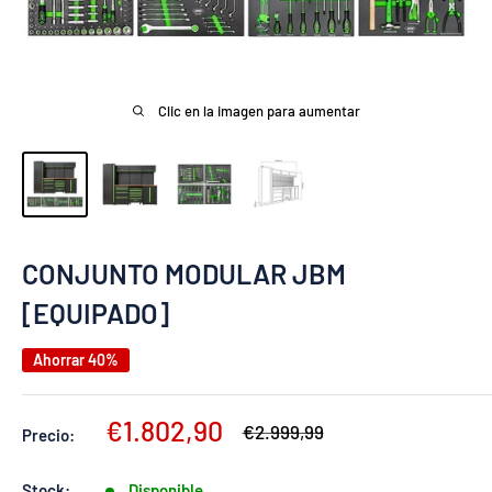
Clic en la imagen para aumentar
CONJUNTO MODULAR JBM
[EQUIPADO]
Ahorrar 40%
Precio
€1.802,90
Precio
€2.999,99
Precio:
habitual
de
venta
Stock:
Disponible