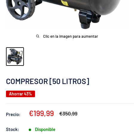
Clic en la imagen para aumentar
COMPRESOR [50 LITROS]
Ahorrar 43%
Precio
€199,99
Precio
€350,99
Precio:
habitual
de
venta
Stock:
Disponible