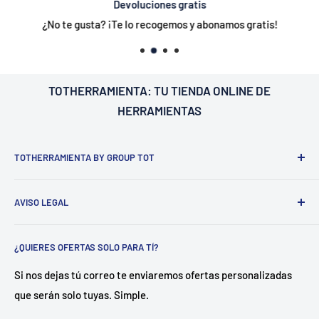
Devoluciones gratis
¿No te gusta? ¡Te lo recogemos y abonamos gratis!
TOTHERRAMIENTA: TU
TIENDA ONLINE DE
HERRAMIENTAS
TOTHERRAMIENTA BY GROUP TOT
¿Nosotros?
Estamos ubicados en Barcelona
C/Galileu n15 -
AVISO LEGAL
Sant Esteve Sesrovires
. 📍
.
Dedicado a la distribución de
herramienta y equipamiento tanto para profesionales del
Aviso legal
sector como para particulares.
¿QUIERES OFERTAS SOLO PARA TÍ?
Política de envío
¿Como?
Disponemos de un almacén central en Castellón
Política de privacidad
Si nos dejas tú correo te enviaremos ofertas personalizadas
con más de 500 referencias en stock. Gracias a ello
que serán solo tuyas. Simple.
Política de reembolso
garantizamos entregas en 24 horas.
Términos del servicio