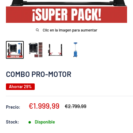
Clic en la imagen para aumentar
COMBO PRO-MOTOR
Ahorrar 29%
Precio
€1.999,99
Precio
€2.799,99
Precio:
habitual
de
venta
Stock:
Disponible