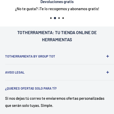
Devoluciones gratis
¿No te gusta? ¡Te lo recogemos y abonamos gratis!
TOTHERRAMIENTA: TU
TIENDA ONLINE DE
HERRAMIENTAS
TOTHERRAMIENTA BY GROUP TOT
¿Nosotros?
Estamos ubicados en Barcelona
C/Galileu n15 -
AVISO LEGAL
Sant Esteve Sesrovires
. 📍
.
Dedicado a la distribución de
herramienta y equipamiento tanto para profesionales del
Aviso legal
sector como para particulares.
¿QUIERES OFERTAS SOLO PARA TÍ?
Política de envío
¿Como?
Disponemos de un almacén central en Castellón
Política de privacidad
Si nos dejas tú correo te enviaremos ofertas personalizadas
con más de 500 referencias en stock. Gracias a ello
que serán solo tuyas. Simple.
Política de reembolso
garantizamos entregas en 24 horas.
Términos del servicio