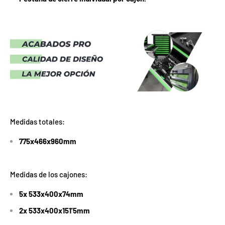
Medidas totales:
775x466x960mm
Medidas de los cajones:
5x 533x400x74mm
2x 533x400x151'5mm