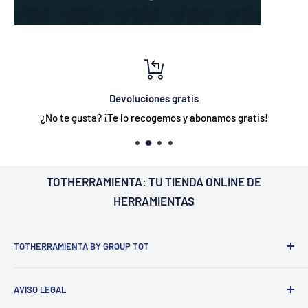
Devoluciones gratis
¿No te gusta? ¡Te lo recogemos y abonamos gratis!
TOTHERRAMIENTA: TU
TIENDA ONLINE DE
HERRAMIENTAS
TOTHERRAMIENTA BY GROUP TOT
¿Nosotros?
Estamos ubicados en Barcelona
C/Galileu n15 -
AVISO LEGAL
Sant Esteve Sesrovires
. 📍
.
Dedicado a la distribución de