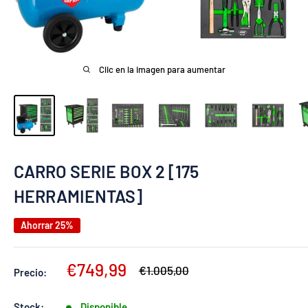
Clic en la imagen para aumentar
CARRO SERIE BOX 2 [175
HERRAMIENTAS]
Ahorrar 25%
Precio
€749,99
Precio
€1.005,00
Precio:
habitual
de
venta
Stock:
Disponible