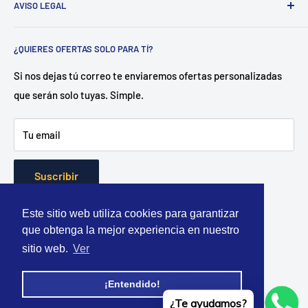
AVISO LEGAL
Sant Esteve Sesrovires
. 📍
.
Dedicado a la distribución de
herramienta y equipamiento tanto para profesionales del
Aviso legal
sector como para particulares.
¿QUIERES OFERTAS SOLO PARA TÍ?
Política de envío
¿Como?
Disponemos de un almacén central en Castellón
Política de privacidad
Si nos dejas tú correo te enviaremos ofertas personalizadas
con más de 500 referencias en stock. Gracias a ello
que serán solo tuyas. Simple.
Política de reembolso
garantizamos entregas en 24 horas.
Términos del servicio
Tu email
"La forma más rapida y economica de equiparte." -
Totherramienta.com
Suscribir
Este sitio web utiliza cookies para garantizar
que obtenga la mejor experiencia en nuestro
Aceptamos
sitio web.
Ver
¡Entendido!
¿Te ayudamos?
© 2026 TOTHERRAMIENTA