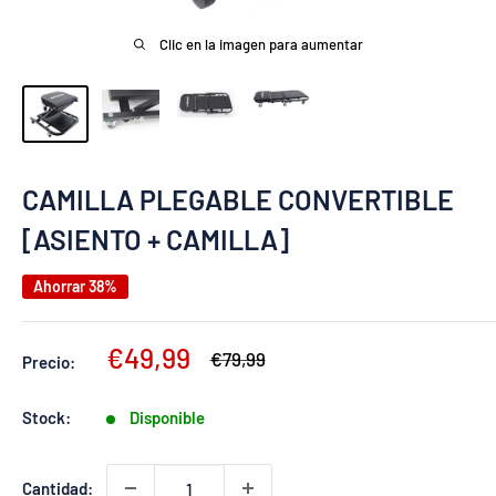
Clic en la imagen para aumentar
CAMILLA PLEGABLE CONVERTIBLE
[ASIENTO + CAMILLA]
Ahorrar 38%
Precio
€49,99
Precio
€79,99
Precio:
habitual
de
venta
Stock:
Disponible
Cantidad: