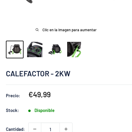
Clic en la imagen para aumentar
CALEFACTOR - 2KW
Precio
€49,99
Precio:
de
venta
Stock:
Disponible
Cantidad: