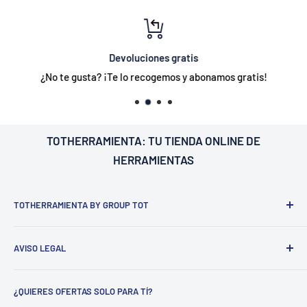
Devoluciones gratis
¿No te gusta? ¡Te lo recogemos y abonamos gratis!
TOTHERRAMIENTA: TU
TIENDA ONLINE DE
HERRAMIENTAS
TOTHERRAMIENTA BY GROUP TOT
¿Nosotros?
Estamos ubicados en Barcelona
C/Galileu n15 -
AVISO LEGAL
Sant Esteve Sesrovires
. 📍
.
Dedicado a la distribución de
herramienta y equipamiento tanto para profesionales del
Aviso legal
sector como para particulares.
¿QUIERES OFERTAS SOLO PARA TÍ?
Política de envío